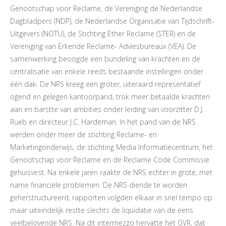
Genootschap voor Reclame, de Vereniging de Nederlandse
Dagbladpers (NDP), de Nederlandse Organisatie van Tijdschrift-
Uitgevers (NOTU), de Stichting Ether Reclame (STER) en de
Vereniging van Erkende Reclame- Adviesbureaux (VEA). De
samenwerking beoogde een bundeling van krachten en de
centralisatie van enkele reeds bestaande instellingen onder
één dak. De NRS kreeg een groter, uiteraard representatief
ogend en gelegen kantoorpand, trok meer betaalde krachten
aan en barstte van ambities onder leiding van voorzitter D.J.
Rueb en directeur J.C. Hardeman. In het pand van de NRS
werden onder meer de stichting Reclame- en
Marketingonderwijs, de stichting Media Informatiecentrum, het
Genootschap voor Reclame en de Reclame Code Commissie
gehuisvest. Na enkele jaren raakte de NRS echter in grote, met
name financiële problemen. De NRS diende te worden
geherstructureerd, rapporten volgden elkaar in snel tempo op
maar uiteindelijk restte slechts de liquidatie van de eens
veelbelovende NRS. Na dit intermezzo hervatte het GVR, dat