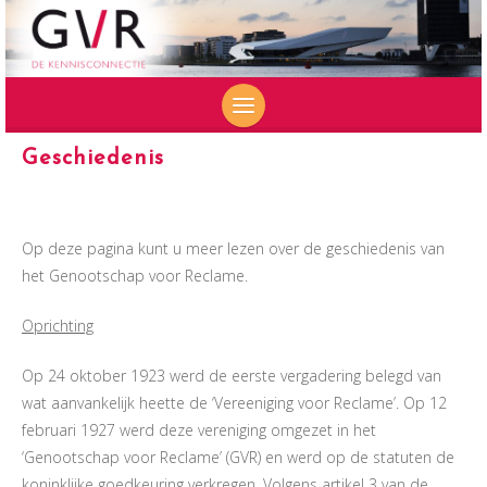
SKIP
Geschiedenis
TO
CONTENT
Op deze pagina kunt u meer lezen over de geschiedenis van
het Genootschap voor Reclame.
Oprichting
Op 24 oktober 1923 werd de eerste vergadering belegd van
wat aanvankelijk heette de ‘Vereeniging voor Reclame’. Op 12
februari 1927 werd deze vereniging omgezet in het
‘Genootschap voor Reclame’ (GVR) en werd op de statuten de
koninklijke goedkeuring verkregen. Volgens artikel 3 van de