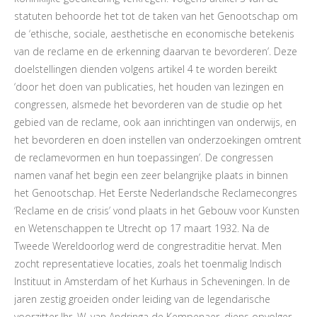
statuten behoorde het tot de taken van het Genootschap om
de ‘ethische, sociale, aesthetische en economische betekenis
van de reclame en de erkenning daarvan te bevorderen’. Deze
doelstellingen dienden volgens artikel 4 te worden bereikt
‘door het doen van publicaties, het houden van lezingen en
congressen, alsmede het bevorderen van de studie op het
gebied van de reclame, ook aan inrichtingen van onderwijs, en
het bevorderen en doen instellen van onderzoekingen omtrent
de reclamevormen en hun toepassingen’. De congressen
namen vanaf het begin een zeer belangrijke plaats in binnen
het Genootschap. Het Eerste Nederlandsche Reclamecongres
‘Reclame en de crisis’ vond plaats in het Gebouw voor Kunsten
en Wetenschappen te Utrecht op 17 maart 1932. Na de
Tweede Wereldoorlog werd de congrestraditie hervat. Men
zocht representatieve locaties, zoals het toenmalig Indisch
Instituut in Amsterdam of het Kurhaus in Scheveningen. In de
jaren zestig groeiden onder leiding van de legendarische
voorzitter Jhr. W. van Andringa de Kempenaer, diens opvolger