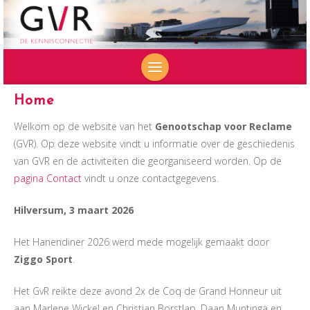
SKIP
Home
TO
Welkom op de website van het
Genootschap voor Reclame
CONTENT
(GVR). Op deze website vindt u informatie over de geschiedenis
van GVR en de activiteiten die georganiseerd worden. Op de
pagina Contact
vindt u onze contactgegevens.
Hilversum, 3 maart 2026
Het Hanendiner 2026 werd mede mogelijk gemaakt door
Ziggo Sport
.
Het GvR reikte deze avond 2x de Coq de Grand Honneur uit
aan Marlene Wickel en Christian Borstlap. Daan Muntinga en